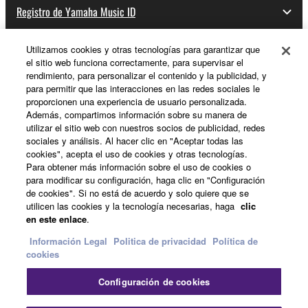
Registro de Yamaha Music ID
Utilizamos cookies y otras tecnologías para garantizar que
el sitio web funciona correctamente, para supervisar el
Acerca de Yamaha
rendimiento, para personalizar el contenido y la publicidad, y
para permitir que las interacciones en las redes sociales le
proporcionen una experiencia de usuario personalizada.
Además, compartimos información sobre su manera de
España - Spanish
utilizar el sitio web con nuestros socios de publicidad, redes
sociales y análisis. Al hacer clic en "Aceptar todas las
Empresa
cookies", acepta el uso de cookies y otras tecnologías.
Para obtener más información sobre el uso de cookies o
para modificar su configuración, haga clic en "Configuración
de cookies". Si no está de acuerdo y solo quiere que se
utilicen las cookies y la tecnología necesarias, haga
clic
en este enlace
.
Información Legal
Politica de privacidad
Política de
cookies
Contacte con nosotros
Terminos de uso
Configuración de cookies
Politica de privacidad
Política de cookies