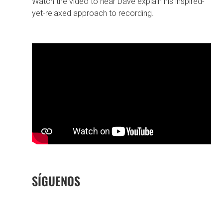
Watch the video to hear Dave explain his inspired-
yet-relaxed approach to recording.
SÍGUENOS