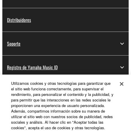
Distribuidores
Soporte
Registro de Yamaha Music ID
Utilizamos cookies y otras tecnologías para garantizar que
el sitio web funciona correctamente, para supervisar el
Acerca de Yamaha
rendimiento, para personalizar el contenido y la publicidad, y
para permitir que las interacciones en las redes sociales le
proporcionen una experiencia de usuario personalizada.
Además, compartimos información sobre su manera de
España - Spanish
utilizar el sitio web con nuestros socios de publicidad, redes
sociales y análisis. Al hacer clic en "Aceptar todas las
Empresa
cookies", acepta el uso de cookies y otras tecnologías.