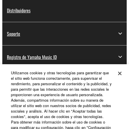
Distribuidores
Soporte
Registro de Yamaha Music ID
Utilizamos cookies y otras tecnologías para garantizar que
el sitio web funciona correctamente, para supervisar el
Acerca de Yamaha
rendimiento, para personalizar el contenido y la publicidad, y
para permitir que las interacciones en las redes sociales le
proporcionen una experiencia de usuario personalizada.
Además, compartimos información sobre su manera de
España - Spanish
utilizar el sitio web con nuestros socios de publicidad, redes
sociales y análisis. Al hacer clic en "Aceptar todas las
Empresa
cookies", acepta el uso de cookies y otras tecnologías.
Para obtener más información sobre el uso de cookies o
para modificar su configuración, haga clic en "Configuración