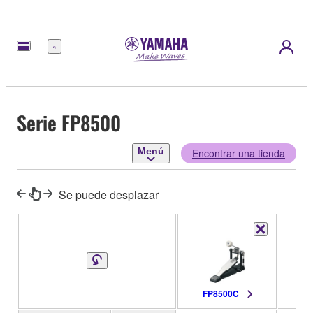
Menú
Serie FP8500
Menú
Encontrar una tienda
Se puede desplazar
FP8500C
DF