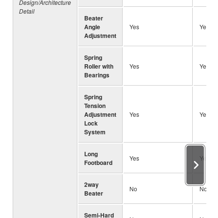
Design/Architecture
Detail
Beater
Angle
Yes
Yes
Adjustment
Spring
Roller with
Yes
Yes
Bearings
Spring
Tension
Adjustment
Yes
Yes
Lock
System
Long
Yes
Yes
Footboard
2way
No
No
Beater
Semi-Hard