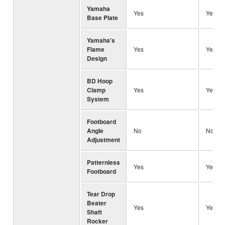
Yamaha
Yes
Yes
Base Plate
Yamaha's
Flame
Yes
Yes
Design
BD Hoop
Clamp
Yes
Yes
System
Footboard
Angle
No
No
Adjustment
Patternless
Yes
Yes
Footboard
Tear Drop
Beater
Yes
Yes
Shaft
Rocker