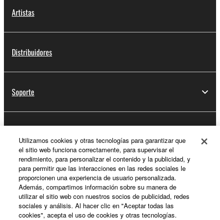
Artistas
Distribuidores
Soporte
Registro de Yamaha Music ID
Utilizamos cookies y otras tecnologías para garantizar que
el sitio web funciona correctamente, para supervisar el
rendimiento, para personalizar el contenido y la publicidad, y
para permitir que las interacciones en las redes sociales le
Acerca de Yamaha
proporcionen una experiencia de usuario personalizada.
Además, compartimos información sobre su manera de
utilizar el sitio web con nuestros socios de publicidad, redes
sociales y análisis. Al hacer clic en "Aceptar todas las
España - Spanish
cookies", acepta el uso de cookies y otras tecnologías.