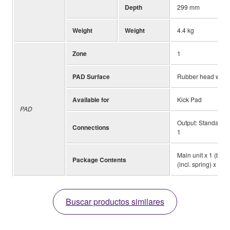
Depth
299 mm
Weight
Weight
4.4 kg
Zone
1
PAD Surface
Rubber head with m
Available for
Kick Pad
PAD
Output: Standard s
Connections
1
Main unit x 1 (body
Package Contents
(incl. spring) x 2,
Buscar productos similares