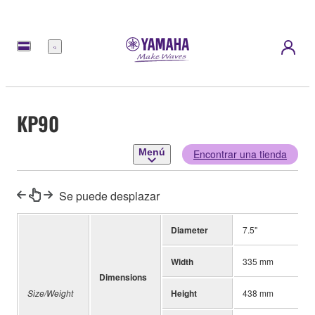
Menú
KP90
Menú
Encontrar una tienda
Se puede desplazar
Diameter
7.5"
Width
335 mm
Dimensions
Size/Weight
Height
438 mm