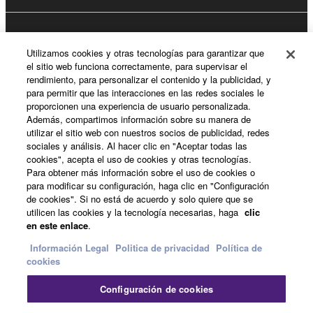
Registro de Yamaha Music ID
Utilizamos cookies y otras tecnologías para garantizar que
el sitio web funciona correctamente, para supervisar el
rendimiento, para personalizar el contenido y la publicidad, y
para permitir que las interacciones en las redes sociales le
Acerca de Yamaha
proporcionen una experiencia de usuario personalizada.
Además, compartimos información sobre su manera de
utilizar el sitio web con nuestros socios de publicidad, redes
sociales y análisis. Al hacer clic en "Aceptar todas las
España - Spanish
cookies", acepta el uso de cookies y otras tecnologías.
Para obtener más información sobre el uso de cookies o
Empresa
para modificar su configuración, haga clic en "Configuración
de cookies". Si no está de acuerdo y solo quiere que se
utilicen las cookies y la tecnología necesarias, haga
clic
en este enlace
.
Información Legal
Politica de privacidad
Política de
cookies
Configuración de cookies
Contacte con nosotros
Terminos de uso