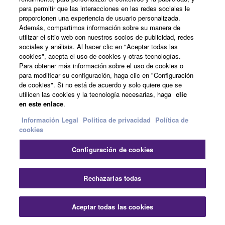
para permitir que las interacciones en las redes sociales le
Recupera configuraciones completas para
proporcionen una experiencia de usuario personalizada.
cada tema al instante durante actuaciones
Además, compartimos información sobre su manera de
en directo.
utilizar el sitio web con nuestros socios de publicidad, redes
sociales y análisis. Al hacer clic en "Aceptar todas las
cookies", acepta el uso de cookies y otras tecnologías.
Para obtener más información sobre el uso de cookies o
para modificar su configuración, haga clic en "Configuración
de cookies". Si no está de acuerdo y solo quiere que se
utilicen las cookies y la tecnología necesarias, haga
clic
en este enlace
.
Información Legal
Politica de privacidad
Política de
cookies
Reproduce pistas de acompañamiento sin
Configuración de cookies
necesidad de un ordenador
Rechazarlas todas
Aceptar todas las cookies