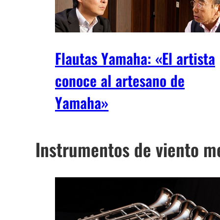
Flautas Yamaha: «El artista
conoce al artesano de
Yamaha»
Instrumentos de viento m