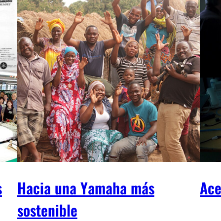
s
Hacia una Yamaha más
Ace
sostenible