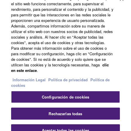
el sitio web funciona correctamente, para supervisar el
Acerca de Yamaha
rendimiento, para personalizar el contenido y la publicidad, y
para permitir que las interacciones en las redes sociales le
proporcionen una experiencia de usuario personalizada.
Además, compartimos información sobre su manera de
España - Spanish
utilizar el sitio web con nuestros socios de publicidad, redes
sociales y análisis. Al hacer clic en "Aceptar todas las
Empresa
cookies", acepta el uso de cookies y otras tecnologías.
Para obtener más información sobre el uso de cookies o
para modificar su configuración, haga clic en "Configuración
de cookies". Si no está de acuerdo y solo quiere que se
utilicen las cookies y la tecnología necesarias, haga
clic
en este enlace
.
Información Legal
Politica de privacidad
Política de
cookies
Contacte con nosotros
Terminos de uso
Configuración de cookies
Politica de privacidad
Política de cookies
Información Legal
Rechazarlas todas
© Yamaha Corporation.
Aceptar todas las cookies