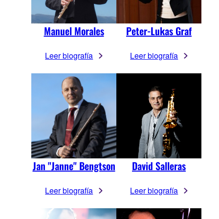
Manuel Morales
Peter-Lukas Graf
Leer biografía
Leer biografía
Jan "Janne" Bengtson
David Salleras
Leer biografía
Leer biografía