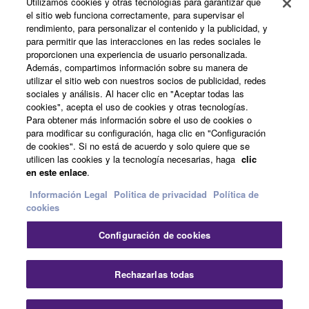
Utilizamos cookies y otras tecnologías para garantizar que
el sitio web funciona correctamente, para supervisar el
Acerca de Yamaha
rendimiento, para personalizar el contenido y la publicidad, y
para permitir que las interacciones en las redes sociales le
proporcionen una experiencia de usuario personalizada.
Además, compartimos información sobre su manera de
España - Spanish
utilizar el sitio web con nuestros socios de publicidad, redes
sociales y análisis. Al hacer clic en "Aceptar todas las
Empresa
cookies", acepta el uso de cookies y otras tecnologías.
Para obtener más información sobre el uso de cookies o
para modificar su configuración, haga clic en "Configuración
de cookies". Si no está de acuerdo y solo quiere que se
utilicen las cookies y la tecnología necesarias, haga
clic
en este enlace
.
Información Legal
Politica de privacidad
Política de
cookies
Contacte con nosotros
Terminos de uso
Configuración de cookies
Politica de privacidad
Política de cookies
Información Legal
Rechazarlas todas
© Yamaha Corporation.