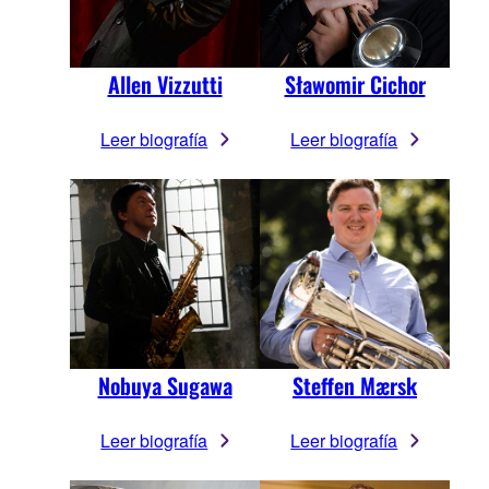
Allen Vizzutti
Sławomir Cichor
Leer biografía
Leer biografía
Nobuya Sugawa
Steffen Mærsk
Leer biografía
Leer biografía