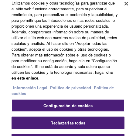
Utilizamos cookies y otras tecnologías para garantizar que
el sitio web funciona correctamente, para supervisar el
Registro de Yamaha Music ID
rendimiento, para personalizar el contenido y la publicidad, y
para permitir que las interacciones en las redes sociales le
proporcionen una experiencia de usuario personalizada.
Además, compartimos información sobre su manera de
Acerca de Yamaha
utilizar el sitio web con nuestros socios de publicidad, redes
sociales y análisis. Al hacer clic en "Aceptar todas las
cookies", acepta el uso de cookies y otras tecnologías.
Para obtener más información sobre el uso de cookies o
España - Spanish
para modificar su configuración, haga clic en "Configuración
de cookies". Si no está de acuerdo y solo quiere que se
Empresa
utilicen las cookies y la tecnología necesarias, haga
clic
en este enlace
.
Información Legal
Politica de privacidad
Política de
cookies
Configuración de cookies
Rechazarlas todas
Contacte con nosotros
Terminos de uso