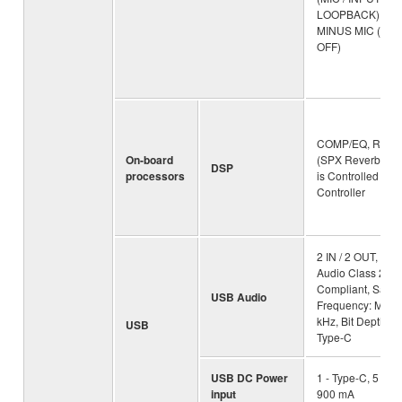
LOOPBACK), MI
MINUS MIC (ON /
OFF)
COMP/EQ, REV
On-board
(SPX Reverb) *De
DSP
processors
is Controlled on 
Controller
2 IN / 2 OUT, US
Audio Class 2.0
Compliant, Samp
USB Audio
Frequency: Max.
kHz, Bit Depth: 24
USB
Type-C
USB DC Power
1 - Type-C, 5 V D
input
900 mA