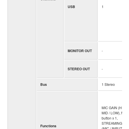
USB
1
MONITOR OUT
-
STEREO OUT
-
Bus
1 Stereo
MIC GAIN (HIGH 
MID / LOW), MU
button x 1,
STREAMING OU
Functions
(MIC / INPUT MIX