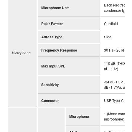
Back electret
Microphone Unit
condenser type
Polar Pattern
Cardioid
Adress Type
Side
Frequency Response
30 Hz - 20 kHz
Microphone
110 dB (THD ≦1
Max Input SPL
at 1 kHz)
-34 dB ± 3 dB (0
Sensitivity
dB=1 V/Pa, at 1 
Connector
USB Type-C
1 (Mono condens
Microphone
microphone)