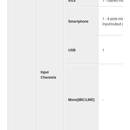
AUX
1 - Stereo mini
1 - 4-pole mini
Smartphone
input/output (TR
USB
1
Input
Channels
Mono[MIC/LINE]
-