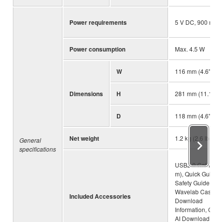
Power requirements
5 V DC, 900 mA
Power consumption
Max. 4.5 W
W
116 mm (4.6")
Dimensions
H
281 mm (11.1")
D
118 mm (4.6")
Net weight
1.2 kg (2.6 lbs)
General
specifications
USB2.0 Cable (1
m), Quick Guide,
Safety Guide,
Wavelab Cast
Included Accessories
Download
Information, Cub
AI Download