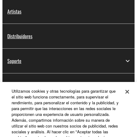
Artistas
Distribuidores
Soporte
Registro de Yamaha Music ID
Utilizamos cookies y otras tecnologías para garantizar que
el sitio web funciona correctamente, para supervisar el
rendimiento, para personalizar el contenido y la publicidad, y
para permitir que las interacciones en las redes sociales le
Acerca de Yamaha
proporcionen una experiencia de usuario personalizada.
Además, compartimos información sobre su manera de
utilizar el sitio web con nuestros socios de publicidad, redes
sociales y análisis. Al hacer clic en "Aceptar todas las
España - Spanish