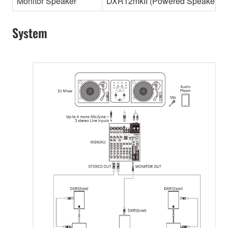
Monitor Speaker
DXR12mkII (Powered Speaker)
System