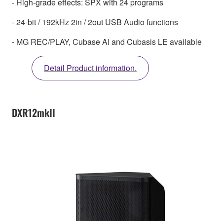
- High-grade effects: SPX with 24 programs
- 24-bit / 192kHz 2in / 2out USB Audio functions
- MG REC/PLAY, Cubase AI and Cubasis LE available
Detail Product information.
DXR12mkII