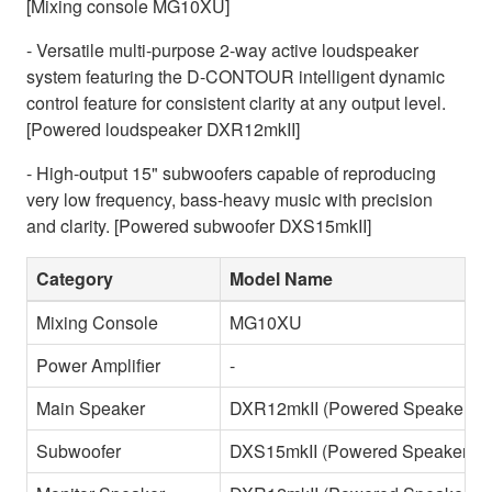
[Mixing console MG10XU]
- Versatile multi-purpose 2-way active loudspeaker
system featuring the D-CONTOUR intelligent dynamic
control feature for consistent clarity at any output level.
[Powered loudspeaker DXR12mkII]
- High-output 15" subwoofers capable of reproducing
very low frequency, bass-heavy music with precision
and clarity. [Powered subwoofer DXS15mkII]
Category
Model Name
Mixing Console
MG10XU
Power Amplifier
-
Main Speaker
DXR12mkII (Powered Speaker)
Subwoofer
DXS15mkII (Powered Speaker)