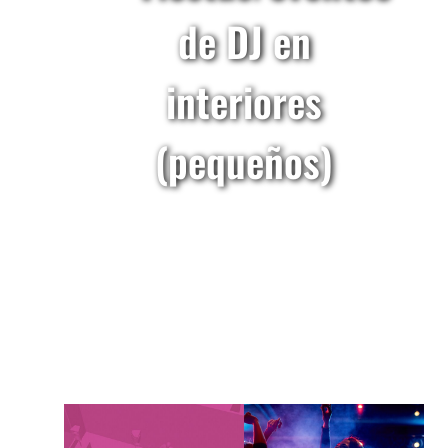
de DJ en
interiores
(pequeños)