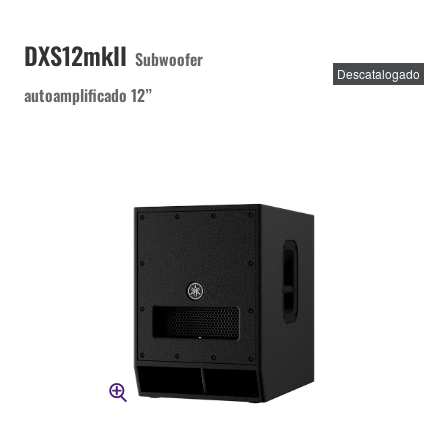
DXS12mkII
Subwoofer
Descatalogado
autoamplificado 12”