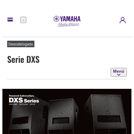
Menú
Descatalogado
Serie DXS
Menú