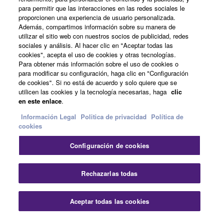
para permitir que las interacciones en las redes sociales le
Control
proporcionen una experiencia de usuario personalizada.
Además, compartimos información sobre su manera de
utilizar el sitio web con nuestros socios de publicidad, redes
absoluto
sociales y análisis. Al hacer clic en "Aceptar todas las
cookies", acepta el uso de cookies y otras tecnologías.
Para obtener más información sobre el uso de cookies o
para modificar su configuración, haga clic en "Configuración
de cookies". Si no está de acuerdo y solo quiere que se
utilicen las cookies y la tecnología necesarias, haga
clic
en este enlace
.
Información Legal
Politica de privacidad
Política de
cookies
Disponiendo de toda esta
Configuración de cookies
potencia, es muy cómodo
contar en los subwoofers
Rechazarlas todas
con el innovador
procesamiento DSP de
Aceptar todas las cookies
Yamaha y opciones de