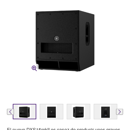
El nuevo DXS15mkII es capaz de producir unos graves