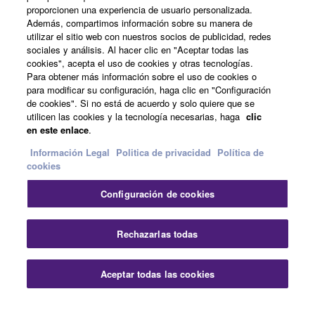
Acerca de Yamaha
proporcionen una experiencia de usuario personalizada.
Además, compartimos información sobre su manera de
utilizar el sitio web con nuestros socios de publicidad, redes
sociales y análisis. Al hacer clic en "Aceptar todas las
España - Spanish
cookies", acepta el uso de cookies y otras tecnologías.
Para obtener más información sobre el uso de cookies o
Empresa
para modificar su configuración, haga clic en "Configuración
de cookies". Si no está de acuerdo y solo quiere que se
utilicen las cookies y la tecnología necesarias, haga
clic
en este enlace
.
Información Legal
Politica de privacidad
Política de
cookies
Configuración de cookies
Contacte con nosotros
Terminos de uso
Politica de privacidad
Política de cookies
Rechazarlas todas
Información Legal
Aceptar todas las cookies
© Yamaha Corporation.