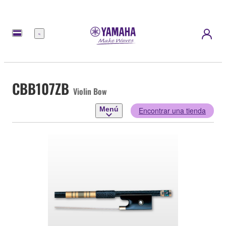
Menú
CBB107ZB
Violin Bow
Menú
Encontrar una tienda