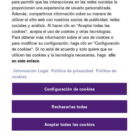
para permitir que las interacciones en las redes sociales le
proporcionen una experiencia de usuario personalizada.
Además, compartimos información sobre su manera de
España - Spanish
utilizar el sitio web con nuestros socios de publicidad, redes
sociales y análisis. Al hacer clic en "Aceptar todas las
Empresa
cookies", acepta el uso de cookies y otras tecnologías.
Para obtener más información sobre el uso de cookies o
para modificar su configuración, haga clic en "Configuración
de cookies". Si no está de acuerdo y solo quiere que se
utilicen las cookies y la tecnología necesarias, haga
clic
en este enlace
.
Información Legal
Politica de privacidad
Política de
cookies
Contacte con nosotros
Terminos de uso
Configuración de cookies
Politica de privacidad
Política de cookies
Información Legal
Rechazarlas todas
© Yamaha Corporation.
Aceptar todas las cookies