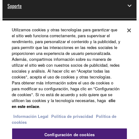
Soporte
Utilizamos cookies y otras tecnologías para garantizar que
Registro de Yamaha Music ID
el sitio web funciona correctamente, para supervisar el
rendimiento, para personalizar el contenido y la publicidad, y
para permitir que las interacciones en las redes sociales le
proporcionen una experiencia de usuario personalizada.
Acerca de Yamaha
Además, compartimos información sobre su manera de
utilizar el sitio web con nuestros socios de publicidad, redes
sociales y análisis. Al hacer clic en "Aceptar todas las
cookies", acepta el uso de cookies y otras tecnologías.
España - Spanish
Para obtener más información sobre el uso de cookies o
para modificar su configuración, haga clic en "Configuración
Empresa
de cookies". Si no está de acuerdo y solo quiere que se
utilicen las cookies y la tecnología necesarias, haga
clic
en este enlace
.
Información Legal
Politica de privacidad
Política de
cookies
Configuración de cookies