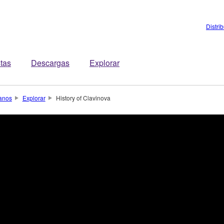
Distri
stas
Descargas
Explorar
anos
Explorar
History of Clavinova