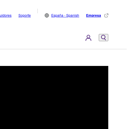
buidores
Soporte
España - Spanish
Empresa