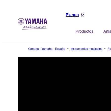
Pianos
Productos
Arti
Yamaha - Yamaha - España
Instrumentos musicales
Pi