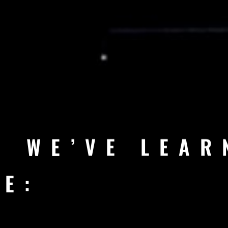
G WE’VE LEAR
RE: