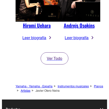
Hiromi Uehara
Andrejs Osokins
Leer biografía
Leer biografía
Ver Todo
Yamaha - Yamaha - España
Instrumentos musicales
Pianos
Artistas
Javier Otero Neira