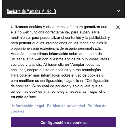
Registro de Yamaha Music ID
Utilizamos cookies y otras tecnologías para garantizar que
el sitio web funciona correctamente, para supervisar el
Acerca de Yamaha
rendimiento, para personalizar el contenido y la publicidad, y
para permitir que las interacciones en las redes sociales le
proporcionen una experiencia de usuario personalizada.
Además, compartimos información sobre su manera de
España - Spanish
utilizar el sitio web con nuestros socios de publicidad, redes
sociales y análisis. Al hacer clic en "Aceptar todas las
Empresa
cookies", acepta el uso de cookies y otras tecnologías.
Para obtener más información sobre el uso de cookies o
para modificar su configuración, haga clic en "Configuración
de cookies". Si no está de acuerdo y solo quiere que se
utilicen las cookies y la tecnología necesarias, haga
clic
en este enlace
.
Información Legal
Politica de privacidad
Política de
cookies
Contacte con nosotros
Terminos de uso
Configuración de cookies