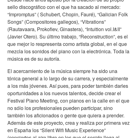
sello discográfico con el que ha sacado al mercado:
“Impromptus” ( Schubert, Chopin, Fauré), “Galician Folk
Songs” (Compositores gallegos), “Vibrations”
(Rautavaara, Prokofiev, Ginastera), “Intuition vol.I&II”
(Javier Otero). Su último trabajo, “Reconstruction”, es el
que mejor lo respresenta como artista global, en el que
mezcla los sonidos del piano con la electrónica. Toda la
música es de su autoría.
El acercamiento de la música siempre ha sido una
tónica general a lo largo de su carrera, y especialmente
a los más jóvenes. Así pues, para poder también darles
oportunidades a los nuevos talentos, decide crear el
Festival Piano Meeting, con pianos en la calle en el que
no sólo los profesionales pueden participar, sino
también los aficionados o gente que quiera a prender.
Además de este proyecto, crea y realiza por primera vez
en España los “Silent Wifi Music Experience”
(conciertos al aire libre en los que el sonido llega al