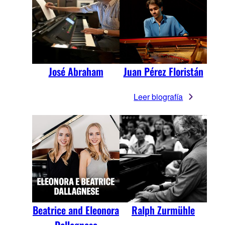
José Abraham
Juan Pérez Floristán
Leer biografía
Beatrice and Eleonora
Ralph Zurmühle
Dallagnese