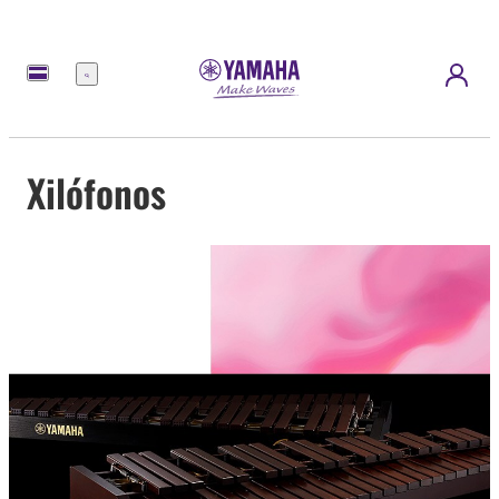
Menú
Xilófonos