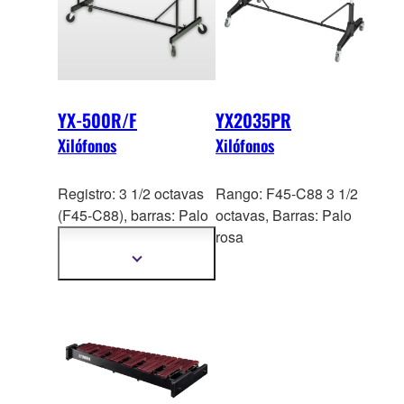
YX-500R/F
YX2035PR
Xilófonos
Xilófonos
Registro: 3 1/2 octavas
Rango: F45-C88 3 1/2
(F45-C88), barras:
Palo
octavas, Barras: Palo
Rosa (YX-500R),
rosa
Acoustalon (YX-500F)
Mostrar
más
información