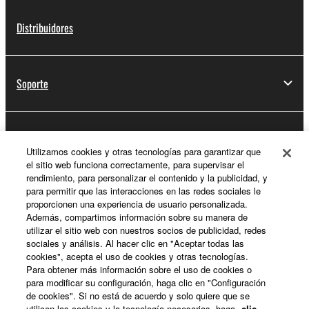
Distribuidores
Soporte
Registro de Yamaha Music ID
Utilizamos cookies y otras tecnologías para garantizar que
el sitio web funciona correctamente, para supervisar el
rendimiento, para personalizar el contenido y la publicidad, y
para permitir que las interacciones en las redes sociales le
Acerca de Yamaha
proporcionen una experiencia de usuario personalizada.
Además, compartimos información sobre su manera de
utilizar el sitio web con nuestros socios de publicidad, redes
sociales y análisis. Al hacer clic en "Aceptar todas las
España - Spanish
cookies", acepta el uso de cookies y otras tecnologías.
Para obtener más información sobre el uso de cookies o
Empresa
para modificar su configuración, haga clic en "Configuración
de cookies". Si no está de acuerdo y solo quiere que se
utilicen las cookies y la tecnología necesarias, haga
clic