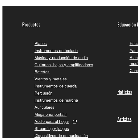
Productos
Educación 
Pianos
Escu
Instrumentos de teclado
Yama
Música y producción de audio
Alen
musi
Guitarras, bajos y amplificadores
Conc
Baterías
Vientos y metales
Instrumentos de cuerda
Noticias
Percusión
Instrumentos de marcha
Auriculares
Megafonía portátil
Artistas
Audio para el hogar
Streaming y juegos
Dispositivos de comunicación