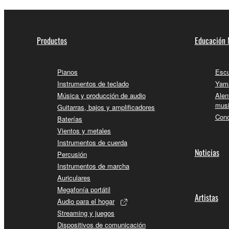
Productos
Educación 
Pianos
Escu
Instrumentos de teclado
Yama
Música y producción de audio
Alen
musi
Guitarras, bajos y amplificadores
Conc
Baterías
Vientos y metales
Instrumentos de cuerda
Noticias
Percusión
Instrumentos de marcha
Auriculares
Megafonía portátil
Artistas
Audio para el hogar
Streaming y juegos
Dispositivos de comunicación