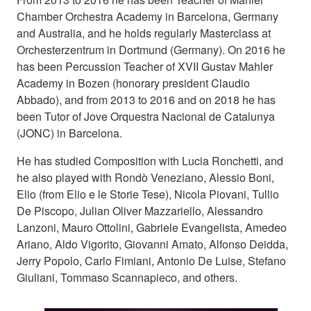
Chamber Orchestra Academy in Barcelona, Germany
and Australia, and he holds regularly Masterclass at
Orchesterzentrum in Dortmund (Germany). On 2016 he
has been Percussion Teacher of XVII Gustav Mahler
Academy in Bozen (honorary president Claudio
Abbado), and from 2013 to 2016 and on 2018 he has
been Tutor of Jove Orquestra Nacional de Catalunya
(JONC) in Barcelona.
He has studied Composition with Lucia Ronchetti, and
he also played with Rondò Veneziano, Alessio Boni,
Elio (from Elio e le Storie Tese), Nicola Piovani, Tullio
De Piscopo, Julian Oliver Mazzariello, Alessandro
Lanzoni, Mauro Ottolini, Gabriele Evangelista, Amedeo
Ariano, Aldo Vigorito, Giovanni Amato, Alfonso Deidda,
Jerry Popolo, Carlo Fimiani, Antonio De Luise, Stefano
Giuliani, Tommaso Scannapieco, and others.