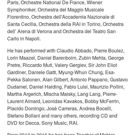
Paris, Orchestre National De France, Wiener
Symphoniker, Orchestra del Maggio Musicale
Fiorentino, Orchestra dell’Accademia Nazionale di
Santa Cecilia, Orchestra della RAI in Torino, Orchestra
dell’ Arena di Verona and Orchestra del Teatro San
Carlo in Napoli.
He has performed with Claudio Abbado, Pierre Boulez,
Lorin Maazel, Daniel Barenboim, Zubin Mehta, George
Pretre, Riccardo Muti, Valery Gergiev, Sir John Eliot
Gardiner, Daniele Gatti, Myung-Whun Chung, Esa-
Pekka Salonen, Alan Gilbert, Antonio Pappano, Gustavo
Dudamel, Daniel Harding, Fabio Luisi, Maurizio Pollini,
Martha Argerich, Mischa Maisky, Lang Lang, Pierre-
Laurent Aimard, Leonidas Kavakos, Bobby McFerrin,
Placido Domingo, Josè Carreras, Andrea Bocelli,
Stefano Bollani and many others, recording CD and
DVD for Decca, Sony Music, RAI.
From 2013 to 2016 he has been Teacher of Mahler