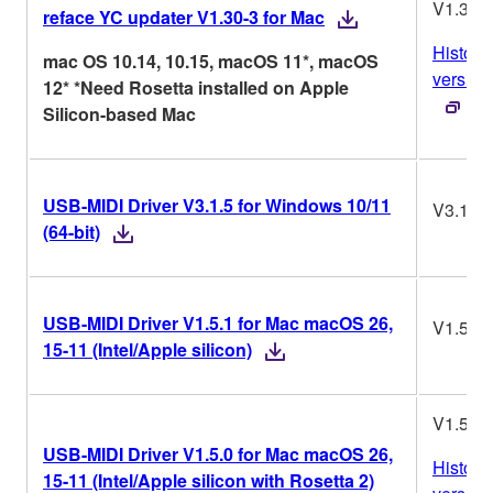
V1.30-
reface YC updater V1.30-3 for Mac
Historia
mac OS 10.14, 10.15, macOS 11*, macOS
version
12* *Need Rosetta installed on Apple
Silicon-based Mac
USB-MIDI Driver V3.1.5 for Windows 10/11
V3.1.5
(64-bit)
USB-MIDI Driver V1.5.1 for Mac macOS 26,
V1.5.1
15-11 (Intel/Apple silicon)
V1.5.0
USB-MIDI Driver V1.5.0 for Mac macOS 26,
Historia
15-11 (Intel/Apple silicon with Rosetta 2)