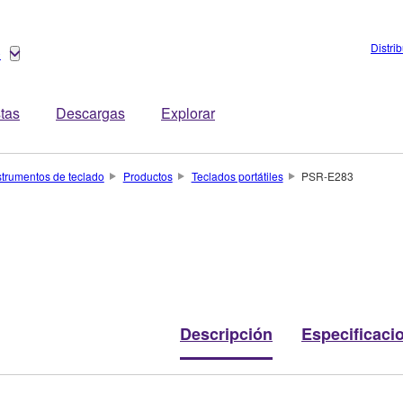
Distri
o
stas
Descargas
Explorar
strumentos de teclado
Productos
Teclados portátiles
PSR-E283
Descripción
Especificaci