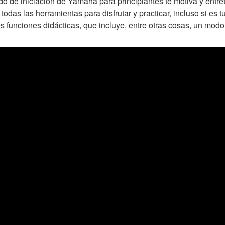
lado de iniciación de Yamaha para principiantes te motiva y entr
todas las herramientas para disfrutar y practicar, incluso si es
tes funciones didácticas, que incluye, entre otras cosas, un mo