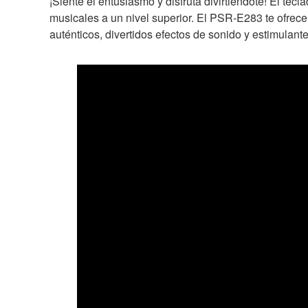
¡Siente el entusiasmo y disfruta divirtiéndote! El tec
musicales a un nivel superior. El PSR-E283 te ofrece 
auténticos, divertidos efectos de sonido y estimulan