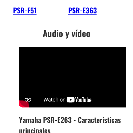
PSR-F51
PSR-E363
PS
Audio y vídeo
Yamaha PSR-E263 - Características
principales