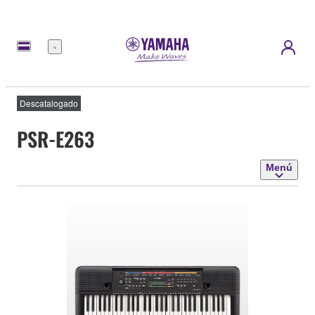
Menú
Descatalogado
PSR-E263
Menú