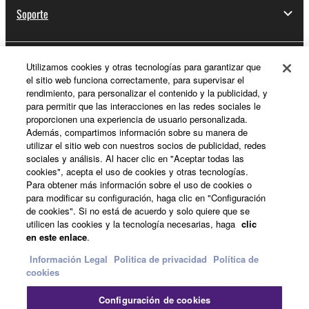
Soporte
Utilizamos cookies y otras tecnologías para garantizar que
Registro de Yamaha Music ID
el sitio web funciona correctamente, para supervisar el
rendimiento, para personalizar el contenido y la publicidad, y
para permitir que las interacciones en las redes sociales le
proporcionen una experiencia de usuario personalizada.
Acerca de Yamaha
Además, compartimos información sobre su manera de
utilizar el sitio web con nuestros socios de publicidad, redes
sociales y análisis. Al hacer clic en "Aceptar todas las
cookies", acepta el uso de cookies y otras tecnologías.
España - Spanish
Para obtener más información sobre el uso de cookies o
para modificar su configuración, haga clic en "Configuración
Empresa
de cookies". Si no está de acuerdo y solo quiere que se
utilicen las cookies y la tecnología necesarias, haga
clic
en este enlace
.
Información Legal
Politica de privacidad
Política de
cookies
Configuración de cookies