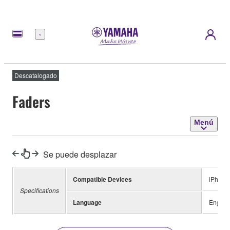
Menú
Descatalogado
Faders
Menú
Se puede desplazar
Compatible Devices
iPhone 
Specifications
Language
Englis