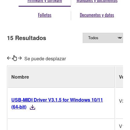
Firmware y software
Manuales y documentos
Folletos
Documentos y datos
15
Resultados
Se puede desplazar
Nombre
Ver.
USB-MIDI Driver V3.1.5 for Windows 10/11
V3.1
(64-bit)
V1.5