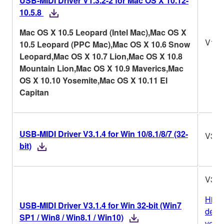
USB-MIDI Driver V1.3.2-2 for Mac OS X 10.12-
10.5.8
Mac OS X 10.5 Leopard (Intel Mac),Mac OS X
V1.3.
10.5 Leopard (PPC Mac),Mac OS X 10.6 Snow
Leopard,Mac OS X 10.7 Lion,Mac OS X 10.8
Mountain Lion,Mac OS X 10.9 Maverics,Mac
OS X 10.10 Yosemite,Mac OS X 10.11 El
Capitan
USB-MIDI Driver V3.1.4 for Win 10/8.1/8/7 (32-
V3.1
bit)
V3.1
Histo
USB-MIDI Driver V3.1.4 for Win 32-bit (Win7
de
SP1 / Win8 / Win8.1 / Win10)
vers