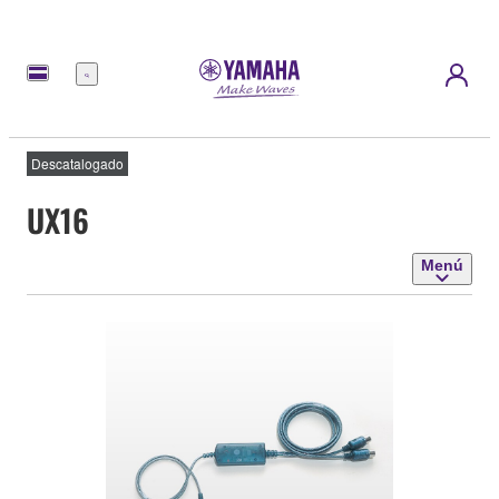
Menú
Descatalogado
UX16
Menú