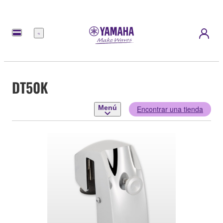
Menú
DT50K
Menú
Encontrar una tienda