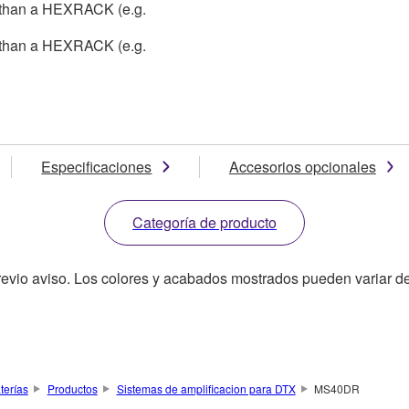
r than a HEXRACK (e.g.
r than a HEXRACK (e.g.
Especificaciones
Accesorios opcionales
Categoría de producto
revio aviso. Los colores y acabados mostrados pueden variar de
terías
Productos
Sistemas de amplificacion para DTX
MS40DR