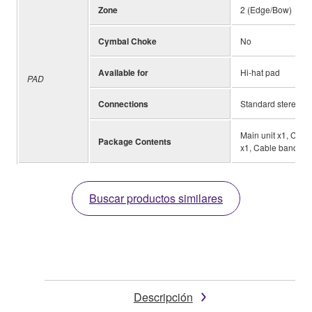
Zone
2 (Edge/Bow)
Cymbal Choke
No
Available for
Hi-hat pad
PAD
Connections
Standard stereo ph
Main unit x1, Clam
Package Contents
x1, Cable band x1
Buscar productos similares
Descripción