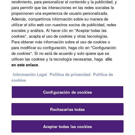
rendimiento, para personalizar el contenido y la publicidad, y
para permitir que las interacciones en las redes sociales le
Acerca de Yamaha
proporcionen una experiencia de usuario personalizada.
Además, compartimos información sobre su manera de
utilizar el sitio web con nuestros socios de publicidad, redes
sociales y análisis. Al hacer clic en "Aceptar todas las
España - Spanish
cookies", acepta el uso de cookies y otras tecnologías.
Para obtener más información sobre el uso de cookies o
Empresa
para modificar su configuración, haga clic en "Configuración
de cookies". Si no está de acuerdo y solo quiere que se
utilicen las cookies y la tecnología necesarias, haga
clic
en este enlace
.
Información Legal
Politica de privacidad
Política de
cookies
Configuración de cookies
Contacte con nosotros
Terminos de uso
Politica de privacidad
Política de cookies
Rechazarlas todas
Información Legal
Aceptar todas las cookies
© Yamaha Corporation.