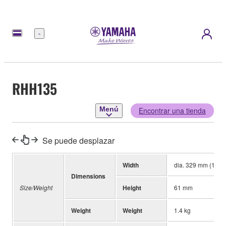
Menú
RHH135
Menú
Encontrar una tienda
Se puede desplazar
Width
dia. 329 mm (13 in
Dimensions
Size/Weight
Height
61 mm
Weight
Weight
1.4 kg