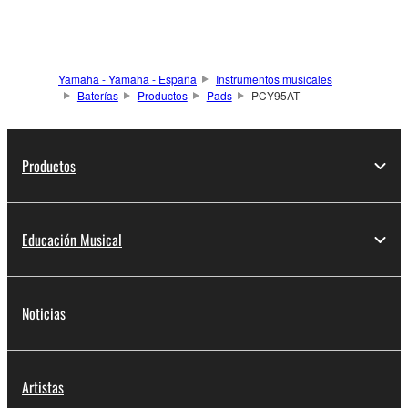
Yamaha - Yamaha - España
Instrumentos musicales
Baterías
Productos
Pads
PCY95AT
Productos
Educación Musical
Noticias
Artistas