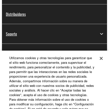
Distribuidores
Soporte
Registro de Yamaha Music ID
Utilizamos cookies y otras tecnologías para garantizar que
el sitio web funciona correctamente, para supervisar el
rendimiento, para personalizar el contenido y la publicidad, y
para permitir que las interacciones en las redes sociales le
Acerca de Yamaha
proporcionen una experiencia de usuario personalizada.
Además, compartimos información sobre su manera de
utilizar el sitio web con nuestros socios de publicidad, redes
sociales y análisis. Al hacer clic en "Aceptar todas las
España - Spanish
cookies", acepta el uso de cookies y otras tecnologías.
Para obtener más información sobre el uso de cookies o
Empresa
para modificar su configuración, haga clic en "Configuración
de cookies". Si no está de acuerdo y solo quiere que se