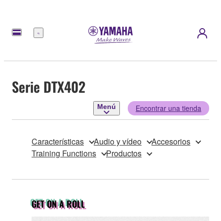
Menú
Serie DTX402
Menú
Encontrar una tienda
Características
Audio y vídeo
Accesorios
Training Functions
Productos
GET ON A ROLL