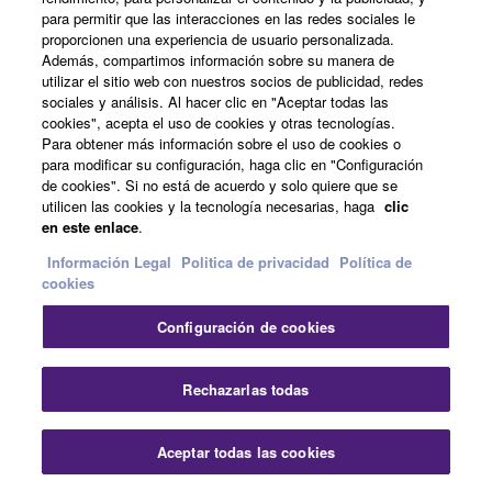
la pantalla. Para utilizar
para permitir que las interacciones en las redes sociales le
la aplicación, deberás
proporcionen una experiencia de usuario personalizada.
conectar tu dispositivo al
Además, compartimos información sobre su manera de
utilizar el sitio web con nuestros socios de publicidad, redes
módulo DTX mediante
sociales y análisis. Al hacer clic en "Aceptar todas las
un cable USB y un
cookies", acepta el uso de cookies y otras tecnologías.
adaptador Lightning USB
Para obtener más información sobre el uso de cookies o
para iPhone/iPad o un
para modificar su configuración, haga clic en "Configuración
de cookies". Si no está de acuerdo y solo quiere que se
cable OTG para Android.
utilicen las cookies y la tecnología necesarias, haga
clic
en este enlace
.
Información Legal
Politica de privacidad
Política de
Rec'n'Share
cookies
Usa la app Rec'n'Share
Configuración de cookies
para conectar tu
instrumento a una tablet,
y crea y comparte tus
Rechazarlas todas
interpretaciones en video
y con calidad de audio
Aceptar todas las cookies
profesional.