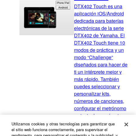
DTX402 Touch es una
aplicación iOS/Android
dedicada para baterías
electrónicas de la serie
DTX402 de Yamaha. El
DTX402 Touch tiene 10
modos de práctica y un
modo “Challenge”
diseñados para hacer de
ti un intérprete mejor y
más rápido. También
puedes seleccionar y
personalizar kits,
números de canciones,
configurar el metrónomo
y ajustar los parámetros
de trigger para tu estilo
Utilizamos cookies y otras tecnologías para garantizar que
con un simple toque en
el sitio web funciona correctamente, para supervisar el
rendimiento, para personalizar el contenido y la publicidad, y