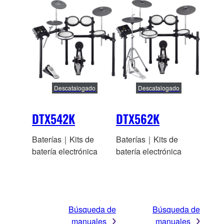
Descatalogado
Descatalogado
DTX542K
DTX562K
Baterías｜Kits de
Baterías｜Kits de
batería electrónica
batería electrónica
Búsqueda de
Búsqueda de
manuales
manuales