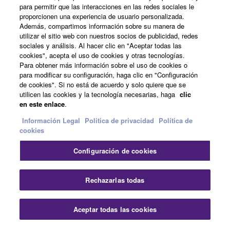
para permitir que las interacciones en las redes sociales le
proporcionen una experiencia de usuario personalizada.
Además, compartimos información sobre su manera de
España - Spanish
utilizar el sitio web con nuestros socios de publicidad, redes
sociales y análisis. Al hacer clic en "Aceptar todas las
Empresa
cookies", acepta el uso de cookies y otras tecnologías.
Para obtener más información sobre el uso de cookies o
para modificar su configuración, haga clic en "Configuración
de cookies". Si no está de acuerdo y solo quiere que se
utilicen las cookies y la tecnología necesarias, haga
clic
en este enlace
.
Información Legal
Politica de privacidad
Política de
cookies
Contacte con nosotros
Terminos de uso
Configuración de cookies
Politica de privacidad
Política de cookies
Información Legal
Rechazarlas todas
© Yamaha Corporation.
Aceptar todas las cookies