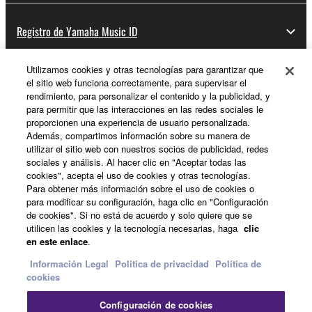
Registro de Yamaha Music ID
Utilizamos cookies y otras tecnologías para garantizar que
el sitio web funciona correctamente, para supervisar el
Acerca de Yamaha
rendimiento, para personalizar el contenido y la publicidad, y
para permitir que las interacciones en las redes sociales le
proporcionen una experiencia de usuario personalizada.
Además, compartimos información sobre su manera de
España - Spanish
utilizar el sitio web con nuestros socios de publicidad, redes
sociales y análisis. Al hacer clic en "Aceptar todas las
Empresa
cookies", acepta el uso de cookies y otras tecnologías.
Para obtener más información sobre el uso de cookies o
para modificar su configuración, haga clic en "Configuración
de cookies". Si no está de acuerdo y solo quiere que se
utilicen las cookies y la tecnología necesarias, haga
clic
en este enlace
.
Información Legal
Politica de privacidad
Política de
cookies
Contacte con nosotros
Terminos de uso
Configuración de cookies