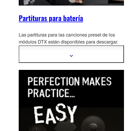
Partituras para batería
Las partituras para las canciones preset de los
módulos DTX están disponibles para d
escargar.
Son un apoyo valioso para los baterías y
profesores que usan los kits DTX.
Mostrar
más
información