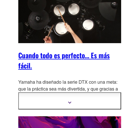
Cuando todo es perfecto… Es más
fácil.
Yamaha ha diseñado la serie DTX con una meta:
que la práctica sea más divertida, y que gracias a
nuestro
s nuevos pads DTX-PAD, los baterías
disfruten del tacto y el realismo de una batería
Mostrar
más
acústica de verdad.
información