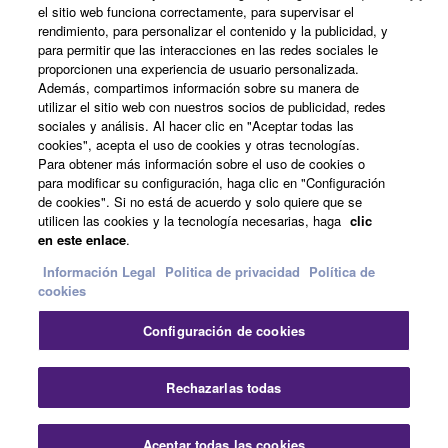
el sitio web funciona correctamente, para supervisar el
Acerca de Yamaha
rendimiento, para personalizar el contenido y la publicidad, y
para permitir que las interacciones en las redes sociales le
proporcionen una experiencia de usuario personalizada.
Además, compartimos información sobre su manera de
España - Spanish
utilizar el sitio web con nuestros socios de publicidad, redes
sociales y análisis. Al hacer clic en "Aceptar todas las
Empresa
cookies", acepta el uso de cookies y otras tecnologías.
Para obtener más información sobre el uso de cookies o
para modificar su configuración, haga clic en "Configuración
de cookies". Si no está de acuerdo y solo quiere que se
utilicen las cookies y la tecnología necesarias, haga
clic
en este enlace
.
Información Legal
Politica de privacidad
Política de
cookies
Contacte con nosotros
Terminos de uso
Configuración de cookies
Politica de privacidad
Política de cookies
Información Legal
Rechazarlas todas
© Yamaha Corporation.
Aceptar todas las cookies