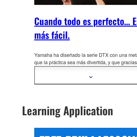
Cuando todo es perfecto… E
más fácil.
Yamaha ha diseñado la serie DTX con una met
que la práctica sea más divertida, y que gracias
nuestro
s nuevos pads DTX-PAD, los baterías
disfruten del tacto y el realismo de una batería
Mostrar
más
acústica de verdad.
información
Learning Application