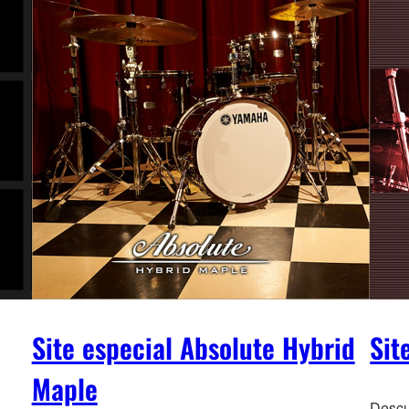
Site especial Absolute Hybrid
Sit
Maple
Descu