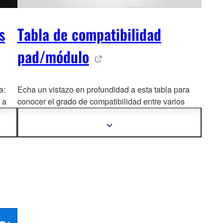
s
Tabla de compatibilidad
pad/módulo
a:
Echa un vistazo en profundidad a esta tabla para
 a
conocer el grado de comp
atibilidad entre varios
pads y módulos Yamaha (incluye modelos
antiguos).
Mostrar
más
información