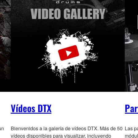
Vídeos DTX
Par
un
Bienvenidos a la galería de vídeos DTX. Más de 50
Las pa
vídeos disponibles para visualizar, incluyendo
módul