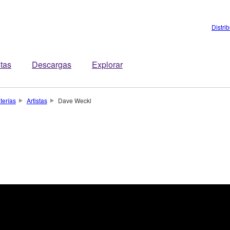
Distri
stas
Descargas
Explorar
terías
Artistas
Dave Weckl