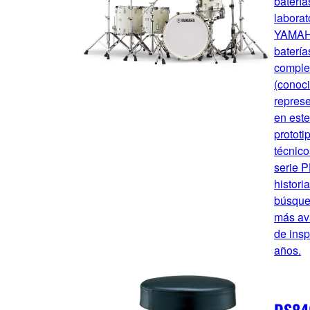
batería
laborat
YAMAHA
baterí
comple
(conoc
represe
en este
prototi
técnico
serie 
histori
búsque
más av
de insp
años.
DS84