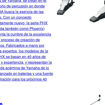
s de Yamaha, se crean en el
orio de percusión en donde
 busca la esencia de las
as. Con un concepto
tamente nuevo, la serie PHX
ida también como Phoenix)
nta la cumbre de la excelencia
 proceso de creación de
pos. Fabricados a mano por
s expertos, los modelos de la
PHX se basan en 40 años de
a y experiencia, y representan la
da acérrima de Yamaha de lo
anzado en baterías y una fuente
iración para los próximos 40
0