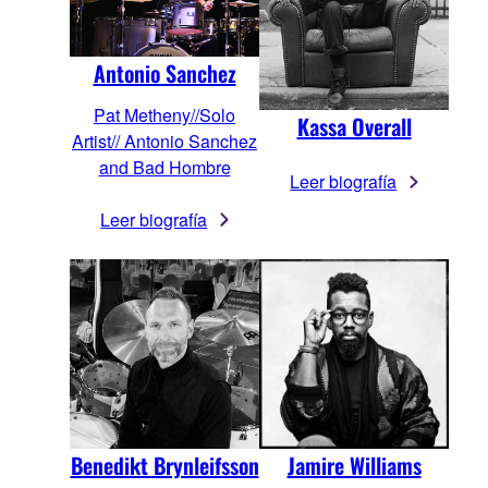
Antonio Sanchez
Pat Metheny//Solo
Kassa Overall
Artist// Antonio Sanchez
and Bad Hombre
Leer biografía
Leer biografía
Benedikt Brynleifsson
Jamire Williams