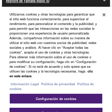
Registro de Yamaha Music ID
Utilizamos cookies y otras tecnologías para garantizar que
el sitio web funciona correctamente, para supervisar el
Acerca de Yamaha
rendimiento, para personalizar el contenido y la publicidad, y
para permitir que las interacciones en las redes sociales le
proporcionen una experiencia de usuario personalizada.
Además, compartimos información sobre su manera de
España - Spanish
utilizar el sitio web con nuestros socios de publicidad, redes
sociales y análisis. Al hacer clic en "Aceptar todas las
Empresa
cookies", acepta el uso de cookies y otras tecnologías.
Para obtener más información sobre el uso de cookies o
para modificar su configuración, haga clic en "Configuración
de cookies". Si no está de acuerdo y solo quiere que se
utilicen las cookies y la tecnología necesarias, haga
clic
en este enlace
.
Información Legal
Politica de privacidad
Política de
cookies
Contacte con nosotros
Terminos de uso
Configuración de cookies
Politica de privacidad
Política de cookies
Información Legal