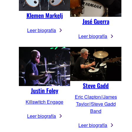
Klemen Markelj
José Guerra
Leer biografía
Leer biografía
Steve Gadd
Justin Foley
Eric Clapton//James
Killswitch Engage
Taylor//Steve Gadd
Band
Leer biografía
Leer biografía