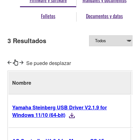
Firmware y software
Manuales y documentos
Folletos
Documentos y datos
3
Resultados
Se puede desplazar
Nombre
Ve
Yamaha Steinberg USB Driver V2.1.9 for
V
Windows 11/10 (64-bit)