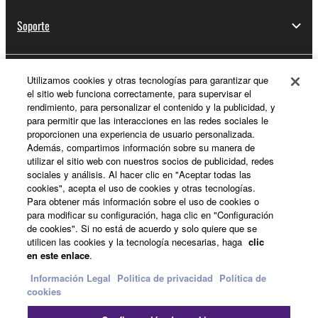
Soporte
Utilizamos cookies y otras tecnologías para garantizar que
Registro de Yamaha Music ID
el sitio web funciona correctamente, para supervisar el
rendimiento, para personalizar el contenido y la publicidad, y
para permitir que las interacciones en las redes sociales le
proporcionen una experiencia de usuario personalizada.
Acerca de Yamaha
Además, compartimos información sobre su manera de
utilizar el sitio web con nuestros socios de publicidad, redes
sociales y análisis. Al hacer clic en "Aceptar todas las
cookies", acepta el uso de cookies y otras tecnologías.
España - Spanish
Para obtener más información sobre el uso de cookies o
para modificar su configuración, haga clic en "Configuración
Empresa
de cookies". Si no está de acuerdo y solo quiere que se
utilicen las cookies y la tecnología necesarias, haga
clic
en este enlace
.
Información Legal
Politica de privacidad
Política de
cookies