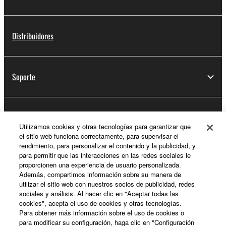
Distribuidores
Soporte
Registro de Yamaha Music ID
Utilizamos cookies y otras tecnologías para garantizar que
el sitio web funciona correctamente, para supervisar el
rendimiento, para personalizar el contenido y la publicidad, y
para permitir que las interacciones en las redes sociales le
Acerca de Yamaha
proporcionen una experiencia de usuario personalizada.
Además, compartimos información sobre su manera de
utilizar el sitio web con nuestros socios de publicidad, redes
sociales y análisis. Al hacer clic en "Aceptar todas las
España - Spanish
cookies", acepta el uso de cookies y otras tecnologías.
Para obtener más información sobre el uso de cookies o
Empresa
para modificar su configuración, haga clic en "Configuración