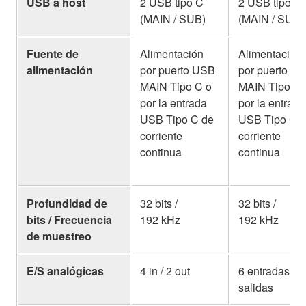
USB a host
2 USB tipo C
2 USB tipo C
(MAIN / SUB)
(MAIN / SUB)
Fuente de
Alimentación
Alimentación
alimentación
por puerto USB
por puerto U
MAIN Tipo C o
MAIN Tipo C 
por la entrada
por la entrada
USB Tipo C de
USB Tipo C 
corriente
corriente
continua
continua
Profundidad de
32 bits /
32 bits /
bits / Frecuencia
192 kHz
192 kHz
de muestreo
E/S analógicas
4 in / 2 out
6 entradas / 4
salidas