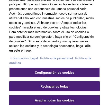
previo aviso. Los colores y acabados mostrados pueden
para permitir que las interacciones en las redes sociales le
variar de los de los productos reales.
proporcionen una experiencia de usuario personalizada.
Además, compartimos información sobre su manera de
utilizar el sitio web con nuestros socios de publicidad, redes
sociales y análisis. Al hacer clic en "Aceptar todas las
cookies", acepta el uso de cookies y otras tecnologías.
Para obtener más información sobre el uso de cookies o
Yamaha - Yamaha - España
Audio
para modificar su configuración, haga clic en "Configuración
Música y producción de audio
Productos
Inferfaces
de cookies". Si no está de acuerdo y solo quiere que se
Serie URX
utilicen las cookies y la tecnología necesarias, haga
clic
en este enlace
.
Información Legal
Politica de privacidad
Política de
Productos
cookies
Configuración de cookies
Educación Musical
Rechazarlas todas
Noticias
Aceptar todas las cookies