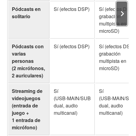
Pódcasts en
Sí (efectos DSP)
Sí (efectos DSP,
solitario
grabación
multipista en
microSD)
Pódcasts con
Sí (efectos DSP)
Sí (efectos DSP,
varias
grabación
personas
multipista en
(2 micrófonos,
microSD)
2 auriculares)
Streaming de
Sí
Sí
videojuegos
(USB‑MAIN/SUB
(USB‑MAIN/SUB
(entrada de
dual, audio
dual, audio
juego +
multicanal)
multicanal)
1 entrada de
micrófono)