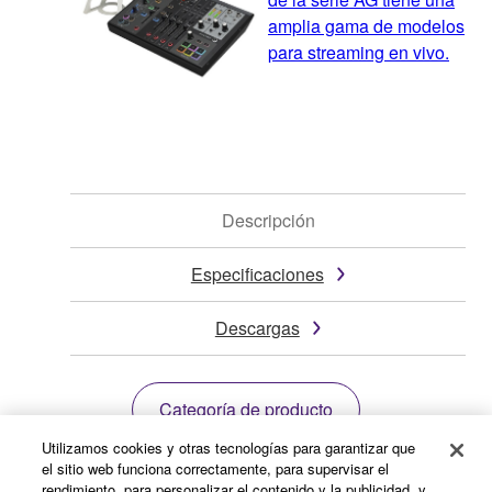
amplia gama de modelos
para streaming en vivo.
Descripción
Especificaciones
Descargas
Categoría de producto
Utilizamos cookies y otras tecnologías para garantizar que
el sitio web funciona correctamente, para supervisar el
* Las especificaciones están sujetas a cambios sin
rendimiento, para personalizar el contenido y la publicidad, y