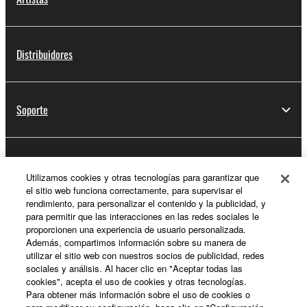
Distribuidores
Soporte
Registro de Yamaha Music ID
Utilizamos cookies y otras tecnologías para garantizar que
el sitio web funciona correctamente, para supervisar el
rendimiento, para personalizar el contenido y la publicidad, y
para permitir que las interacciones en las redes sociales le
Acerca de Yamaha
proporcionen una experiencia de usuario personalizada.
Además, compartimos información sobre su manera de
utilizar el sitio web con nuestros socios de publicidad, redes
sociales y análisis. Al hacer clic en "Aceptar todas las
España - Spanish
cookies", acepta el uso de cookies y otras tecnologías.
Para obtener más información sobre el uso de cookies o
Empresa