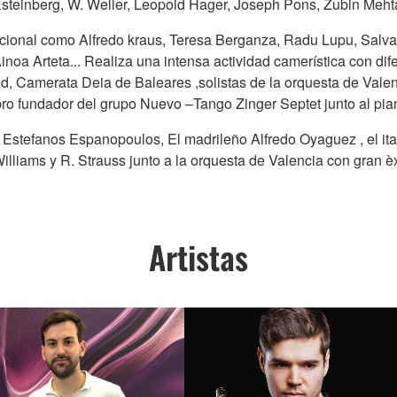
steinberg, W. Weller, Leopold Hager, Joseph Pons, Zubin Mehta
nacional como Alfredo kraus, Teresa Berganza, Radu Lupu, Salva
Ainoa Arteta... Realiza una intensa actividad camerística con 
id, Camerata Deia de Baleares ,solistas de la orquesta de Vale
o fundador del grupo Nuevo –Tango Zinger Septet junto al piani
o Estefanos Espanopoulos, El madrileño Alfredo Oyaguez , el ita
Williams y R. Strauss junto a la orquesta de Valencia con gran è
Artistas