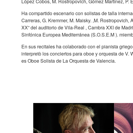
López Cobos, M. Rostropovich, Gómez Martínez, P. E
Ha compartido escenario con solistas de talla inter
Carreras, G. Kremmer, M. Maisky. ,M. Rostropovich, 
XX” del auditorio de Vila-Real , Cambra XXI de Madr
Sinfónica Europea Mediterránea (S.O.S.E.M ). miembr
En sus recitales ha colaborado con el pianista grieg
interpretò los conciertos para oboe y orquesta de V. 
es Oboe Solista de La Orquesta de Valencia.