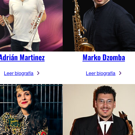
Adrián Martinez
Marko Dzomba
Leer biografía
Leer biografía