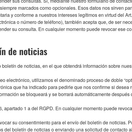
nder sus consultas. Si, mediante nuestro formulario de contact
 siempre marcados como opcionales. Esos datos nos sirven para 
aria y conforme a nuestros intereses legítimos en virtud del Art
ctrónica o número de teléfono), también acepta que, de ser ne
ender su consulta. En cualquier momento puede revocar ese con
ín de noticias
 boletín de noticias, en el que obtendrá información sobre nuest
reo electrónico, utilizamos el denominado proceso de doble “opt-
ónica que ha indicado para pedirle que nos confirme si desea rec
información se bloqueará y se borrará automáticamente después
. 6, apartado 1 a del RGPD. En cualquier momento puede revocar
car su consentimiento para el envío del boletín de noticias. P
cos del boletín de noticias o enviando una solicitud de contact