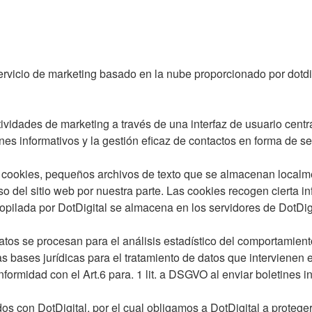
un servicio de marketing basado en la nube proporcionado por do
tividades de marketing a través de una interfaz de usuario centr
ines informativos y la gestión eficaz de contactos en forma de 
liza cookies, pequeños archivos de texto que se almacenan loc
so del sitio web por nuestra parte. Las cookies recogen cierta in
copilada por DotDigital se almacena en los servidores de DotDig
tos se procesan para el análisis estadístico del comportamient
as bases jurídicas para el tratamiento de datos que intervienen 
ormidad con el Art.6 para. 1 lit. a DSGVO al enviar boletines in
 con DotDigital, por el cual obligamos a DotDigital a proteger l