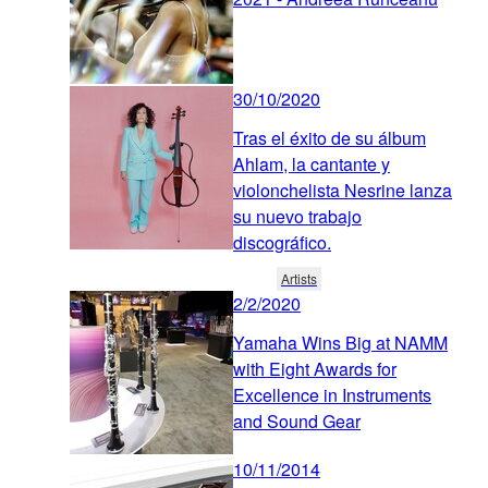
30/10/2020
Tras el éxito de su álbum
Ahlam, la cantante y
violonchelista Nesrine lanza
su nuevo trabajo
discográfico.
Artists
2/2/2020
Yamaha Wins Big at NAMM
with Eight Awards for
Excellence in Instruments
and Sound Gear
10/11/2014