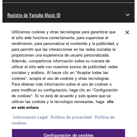
Registro de Yamaha Music ID
Utilizamos cookies y otras tecnologías para garantizar que
el sitio web funciona correctamente, para supervisar el
Acerca de Yamaha
rendimiento, para personalizar el contenido y la publicidad, y
para permitir que las interacciones en las redes sociales le
proporcionen una experiencia de usuario personalizada.
Además, compartimos información sobre su manera de
España - Spanish
utilizar el sitio web con nuestros socios de publicidad, redes
sociales y análisis. Al hacer clic en "Aceptar todas las
Empresa
cookies", acepta el uso de cookies y otras tecnologías.
Para obtener más información sobre el uso de cookies o
para modificar su configuración, haga clic en "Configuración
de cookies". Si no está de acuerdo y solo quiere que se
utilicen las cookies y la tecnología necesarias, haga
clic
en este enlace
.
Información Legal
Politica de privacidad
Política de
cookies
Contacte con nosotros
Terminos de uso
Configuración de cookies